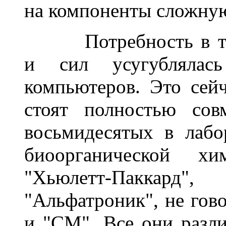
на компоненты сложну
______
Потребность в т
и сил усугублялась
компьютеров. Это сейч
стоят полностью сов
восьмидесятых в лабо
биоорганической х
"Хьюлетт-Паккард",
"Альфатроник", не гов
и "СМ". Все они разл