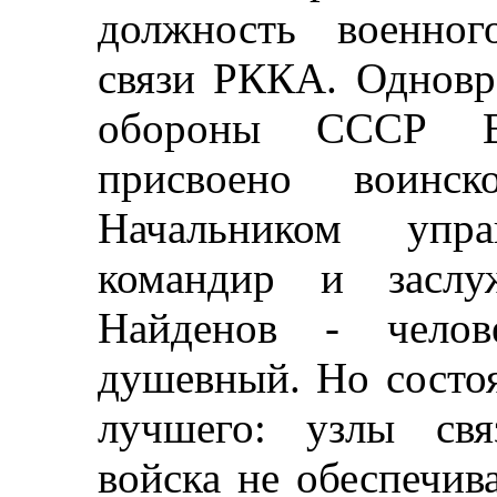
должность военног
связи РККА. Одновр
обороны СССР В
присвоено воинск
Начальником упр
командир и заслу
Найденов - чело
душевный. Но состоя
лучшего: узлы свя
войска не обеспечив