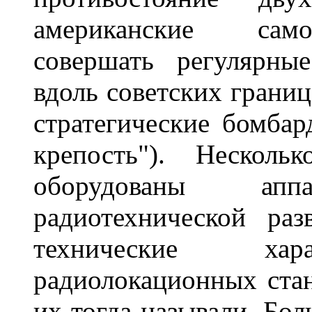
американские само
совершать регулярны
вдоль советских границ
стратегические бомба
крепость"). Несколь
оборудованы ап
радиотехнической раз
технические хара
радиолокационных стан
их тогда называли. Бол