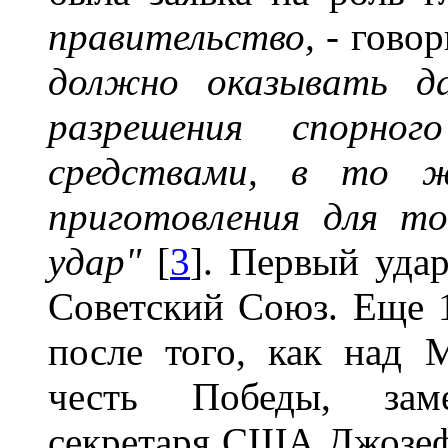
правительство,
- говор
должно оказывать да
разрешения спорног
средствами, в то ж
приготовления для т
удар"
[
3
]. Первый уда
Советский Союз. Еще 1
после того, как над 
честь Победы, замес
секретаря США Джозе