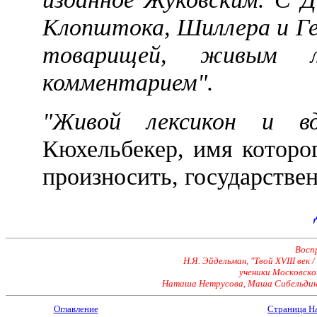
Клопштока, Шиллера и Гел
товарищей, живым л
комментарием".
"Живой лексикон и вд
Кюхельбекер, имя которог
произносить, государстве
Восп
Н.Я. Эйдельман, "Твой XVIII век /
ученики Московско
Наташа Нетрусова, Маша Сибельдина
Оглавление
Страница Н