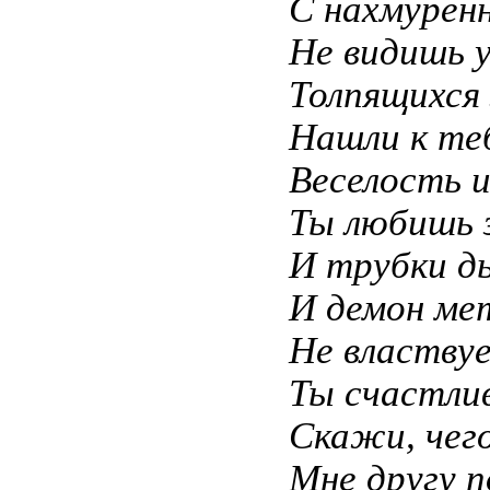
С нахмурен
Не видишь у
Толпящихся
Нашли к те
Веселость 
Ты любишь 
И трубки д
И демон ме
Не властву
Ты счастлив
Скажи, чег
Мне другу 