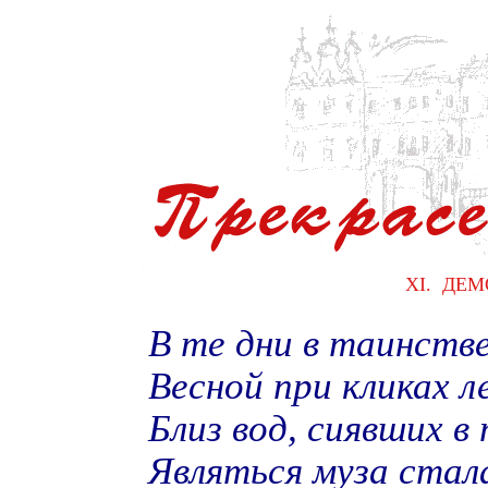
XI. ДЕ
В те дни в таинств
Весной при кликах л
Близ вод, сиявших в
Являться муза стал